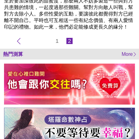
至於要加深彼此的甜蜜度，那麼兩人不妨多製造一些與對方
共患難的情境，一起度過那些難關。幫對方向敵人叫戰，幫
對方去除小人。多些性愛的互動，要讓彼此都覺得對方已經
離不開自己。平時也可互相送一些有紀念價值、有兩人愛情
印記的禮物。如此一來，他們必定能修成更長久的緣分！
1
2
熱門測算
More