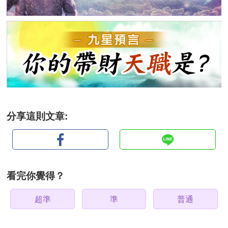
分享這則文章:
看完你覺得？
超準
準
普通