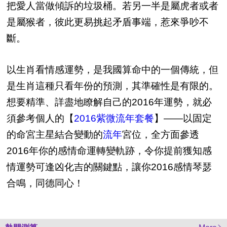
把愛人當做傾訴的垃圾桶。若另一半是屬虎者或者
是屬猴者，彼此更易挑起矛盾事端，惹來爭吵不
斷。
以生肖看情感運勢，是我國算命中的一個傳統，但
是生肖這種只看年份的預測，其準確性是有限的。
想要精準、詳盡地瞭解自己的2016年運勢，就必
須參考個人的【
2016紫微流年套餐
】——以固定
的命宮主星結合變動的
流年
宮位，全方面參透
2016年你的感情命運轉變軌跡，令你提前獲知感
情運勢可逢凶化吉的關鍵點，讓你2016感情琴瑟
合鳴，同德同心！