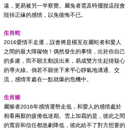
遠，更易被另一半察覺。屬兔者需及時擺脫這段會
毀掉正緣的感情，以免後悔不已。
生肖蛇
2016愛情不走運，誤會將是橫亙在屬蛇者和愛人
之間的最大障礙物！偶然發生的事情，出於你自己
的多慮，而不願主動說出來，易成雙方生起猜疑心
的導火線。倘若不願坐下來平心靜氣地溝通、交
流，感情常處在一點就爆的危機中。
生肖猴
屬猴者2016年感情運勢走低，和愛人的感情處於
相看兩厭的疲倦低迷期。雪上加霜的是，彼此之間
的寬容和信任都急劇降低，彼此給不了對方想要的