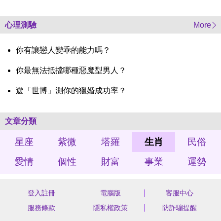
心理測驗
More
你有讓戀人變乖的能力嗎？
你最無法抵擋哪種惡魔型男人？
遊「世博」測你的獵婚成功率？
文章分類
星座
紫微
塔羅
生肖
民俗
愛情
個性
財富
事業
運勢
登入註冊
電腦版
客服中心
服務條款
隱私權政策
防詐騙提醒