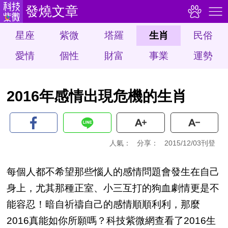
發燒文章
星座
紫微
塔羅
生肖
民俗
愛情
個性
財富
事業
運勢
2016年感情出現危機的生肖
人氣：
分享：
2015/12/03刊登
每個人都不希望那些惱人的感情問題會發生在自己
身上，尤其那種正室、小三互打的狗血劇情更是不
能容忍！暗自祈禱自己的感情順順利利，那麼
2016真能如你所願嗎？科技紫微網查看了2016生