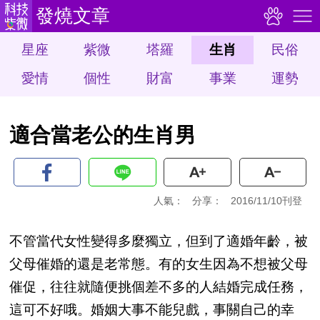
發燒文章
星座
紫微
塔羅
生肖
民俗
愛情
個性
財富
事業
運勢
適合當老公的生肖男
人氣：
分享：
2016/11/10刊登
不管當代女性變得多麼獨立，但到了適婚年齡，被
父母催婚的還是老常態。有的女生因為不想被父母
催促，往往就隨便挑個差不多的人結婚完成任務，
這可不好哦。婚姻大事不能兒戲，事關自己的幸