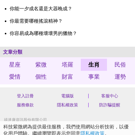
你能一夕成名還是大器晚成？
你最需要哪種搖滾精神？
你容易成為哪種壞壞男的獵物？
文章分類
星座
紫微
塔羅
生肖
民俗
愛情
個性
財富
事業
運勢
登入註冊
電腦版
客服中心
服務條款
隱私權政策
防詐騙提醒
禧達康資訊股份有限公司
統編 70562904
科技紫微網為提供最佳服務，我們使用網站分析技術，以優
新北市汐止區新台五路一段75號4樓之3
化用戶體驗。繼續瀏覽即表示您同意
隱私權政策
。