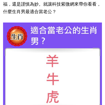
福，還是謹慎為妙。就讓科技紫微網來帶你看看，
什麼生肖男最適合當老公？