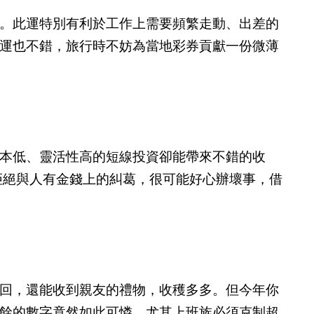
。此運特別有利於工作上需要頻繁走動、出差的
運也不錯，旅行時不妨為當地彩券貢獻一份微薄
本低、靈活性高的短線投資卻能帶來不錯的收
拒絕與人有金錢上的糾葛，很可能好心辦壞事，借
回，還能收到親友的禮物，收穫多多。但今年你
餘的數字竟然如此可憐。尤其上班族必須克制超