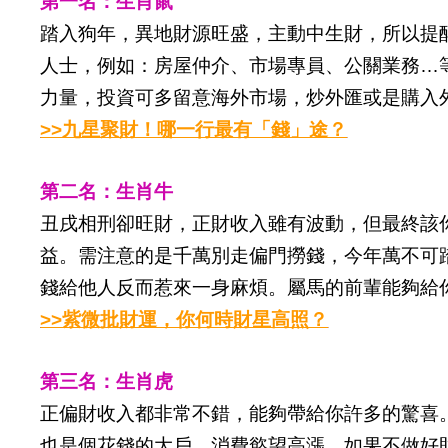
第一名：生肖鼠
踏入狗年，異地財源旺盛，主動中生財，所以提
人士，例如：房屋仲介、市場專員、公關業務…
力量，投資可多留意海外市場，炒外匯或是購入
>>九星聚財！哪一行最有「錢」途？
第二名：生肖牛
丑戌相刑卻旺財，正財收入雖有波動，但最終該
益。需注意的是千萬別走偏門撈錢，今年萬不可
錢給他人反而惹來一身麻煩。屬馬的前輩能夠給
>>紫微批財運，你何時財星高照？
第三名：生肖虎
正偏財收入都非常不錯，能夠帶給你許多的驚喜
也是個花錢的大戶，消費慾望高漲，如果不做好