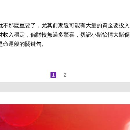
就不那麼重要了，尤其前期還可能有大量的資金要投入
財收入穩定，偏財較無過多驚喜，切記小賭怡情大賭傷
是命運般的關鍵句。
1
2