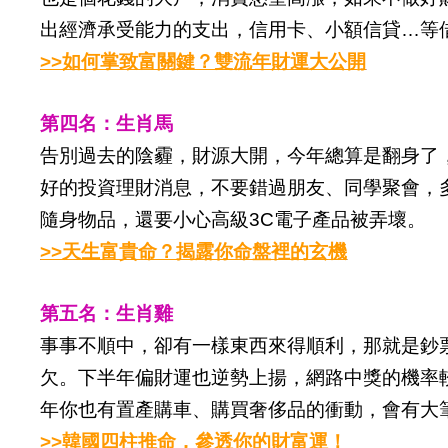
出經濟承受能力的支出，信用卡、小額信貸…等
>>如何掌致富關鍵？雙流年財運大公開
第四名：生肖馬
告別過去的陰霾，財源大開，今年總算是翻身了
好的投資理財消息，不要錯過朋友、同學聚會，
隨身物品，還要小心高級3C電子產品被弄壞。
>>天生富貴命？揭露你命盤裡的玄機
第五名：生肖雞
事事不順中，卻有一樣東西來得順利，那就是鈔
欠。下半年偏財運也逆勢上揚，網路中獎的機率
年你也有置產購車、購買奢侈品的衝動，會有大
>>韓國四柱推命，參透你的財富運！