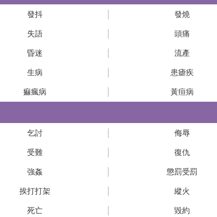
發抖
發燒
失語
頭痛
昏迷
流產
生病
患瘧疾
痲瘋病
黃疸病
乞討
侮辱
受難
復仇
強姦
懲罰受罰
挨打打架
縱火
死亡
毀約