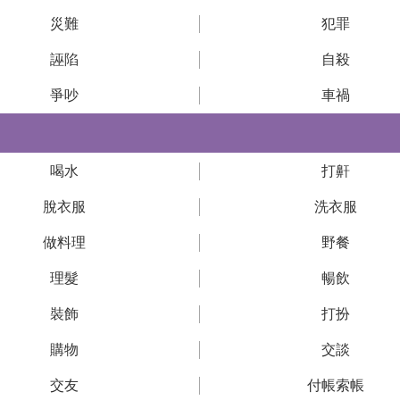
災難
犯罪
誣陷
自殺
爭吵
車禍
喝水
打鼾
脫衣服
洗衣服
做料理
野餐
理髮
暢飲
裝飾
打扮
購物
交談
交友
付帳索帳