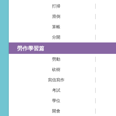
打掃
滑倒
算帳
分開
勞作學習篇
勞動
砍樹
寫信寫作
考試
學位
開會