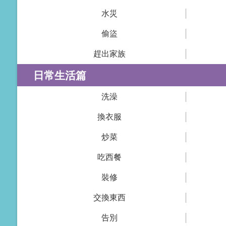
水災
偷盜
趕出家族
日常生活篇
洗澡
換衣服
炒菜
吃西餐
裝修
交換東西
告別