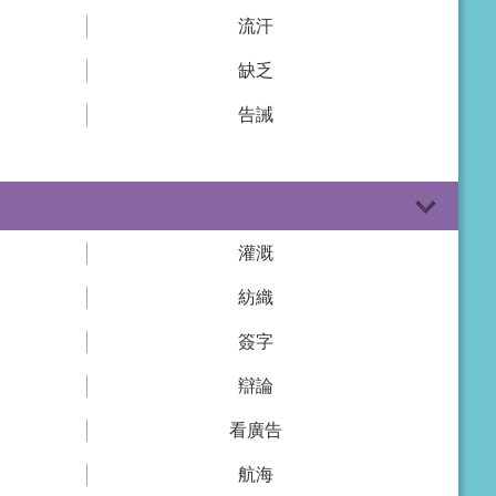
流汗
缺乏
告誡
灌溉
紡織
簽字
辯論
看廣告
航海