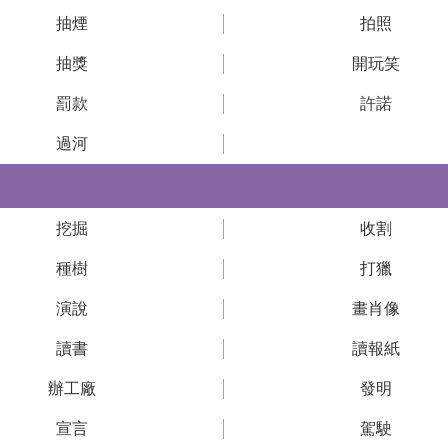
抽煙
拍照
抽獎
開玩笑
罰款
許諾
過河
挖掘
收割
種樹
打獵
演說
畫肖像
讀書
讀報紙
辦工廠
發明
宣言
駕駛