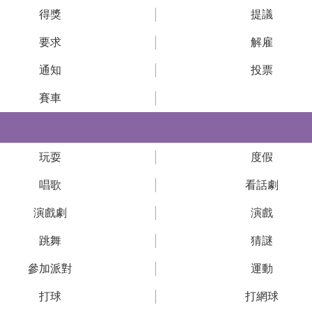
得獎
提議
要求
解雇
通知
投票
賽車
玩耍
度假
唱歌
看話劇
演戲劇
演戲
跳舞
猜謎
參加派對
運動
打球
打網球