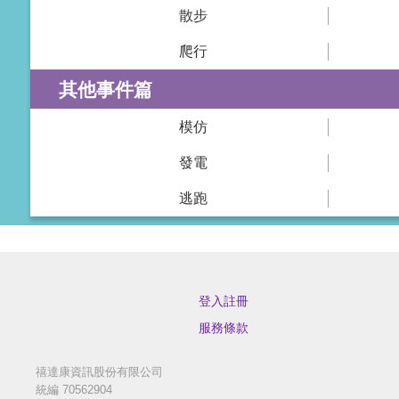
散步
爬行
其他事件篇
模仿
發電
逃跑
登入註冊
服務條款
禧達康資訊股份有限公司
統編 70562904