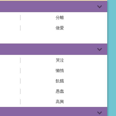
分離
做愛
哭泣
懶惰
飢餓
愚蠢
高興