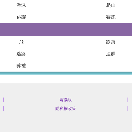
游泳
爬山
跳躍
賽跑
飛
跌落
迷路
追趕
葬禮
電腦版
隱私權政策