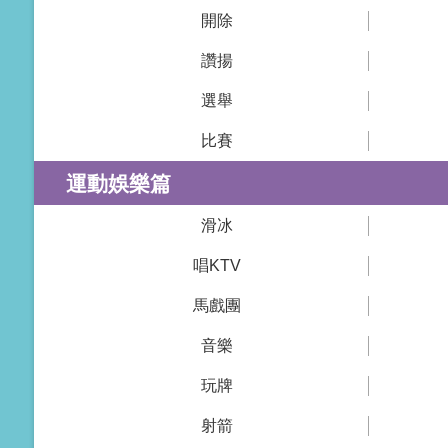
開除
讚揚
選舉
比賽
運動娛樂篇
滑冰
唱KTV
馬戲團
音樂
玩牌
射箭