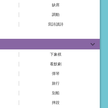
缺席
調動
寫詩讀詩
下象棋
看默劇
彈琴
旅行
划船
摔跤