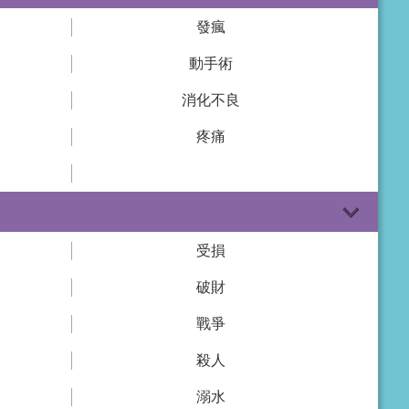
發瘋
動手術
消化不良
疼痛
受損
破財
戰爭
殺人
溺水