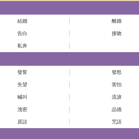
結婚
離婚
告白
接吻
私奔
發誓
發怒
失望
害怕
喊叫
流淚
洩密
品德
原諒
咒語