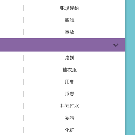
犯規違約
撒謊
事故
烙餅
補衣服
用餐
睡覺
井裡打水
宴請
化粧