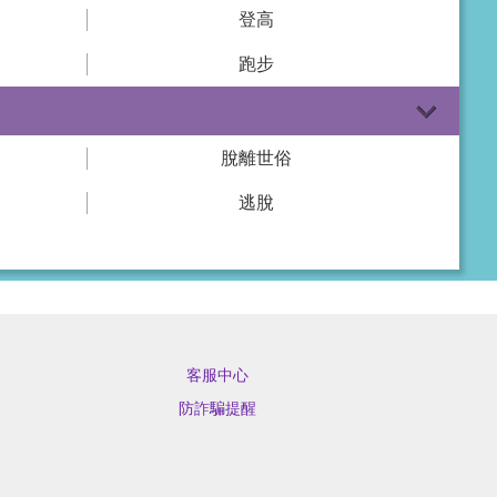
登高
跑步
脫離世俗
逃脫
客服中心
防詐騙提醒