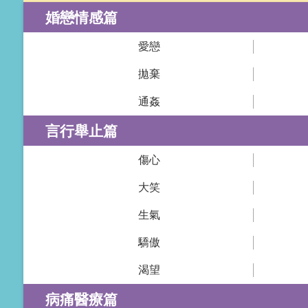
婚戀情感篇
愛戀
拋棄
通姦
言行舉止篇
傷心
大笑
生氣
驕傲
渴望
病痛醫療篇