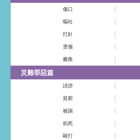
傷口
嘔吐
打針
燙傷
癱瘓
災難罪惡篇
誹謗
貧窮
被踢
掐死
毆打