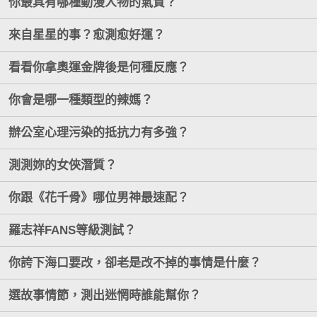
你最具有哪種動漫人物的氣質？
來自星星的事？愈測愈好運？
看看你拿奧運金牌後是何種反應？
你會是哪一種類型的辣媽？
辦公室心理污染的抵抗力有多強？
測測妳的女俠潛質？
你跟《花千骨》哪位男神最速配？
羅志祥FANS等級測試？
你誇下海口要改，卻老是改不掉的事情是什麼？
選故事情節，測出迷惘時誰能幫你？