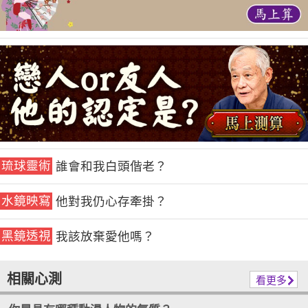
琉球靈術
誰會和我白頭偕老？
水鏡映寫
他對我仍心存牽掛？
黑鏡透視
我該放棄愛他嗎？
相關心測
看更多