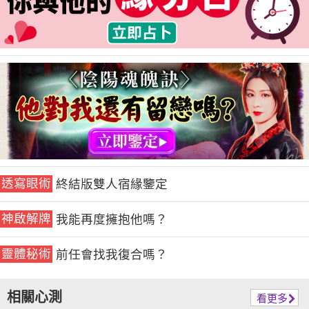
透寫眼術
終結版雙人宿緣鑒定
神啟解牌
我能再度擁抱他嗎？
靈體秘術
前任會找我復合嗎？
相關心測
看更多