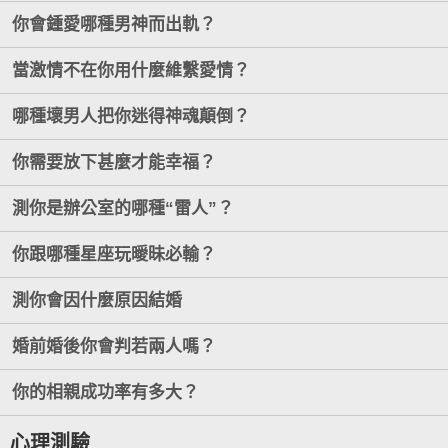
你會鍾愛哪種男神而出軌？
當激情不在你用什麼維繫愛情？
哪種壞男人把你迷得神魂顛倒？
你需要放下甚麼才能幸福？
測你是辦公室的哪種“雷人”？
你跟哪種星座玩曖昧必輸？
測你會因什麼原因結婚
婚前婚後你會判若兩人嗎？
你的相親成功率有多大？
心理測驗