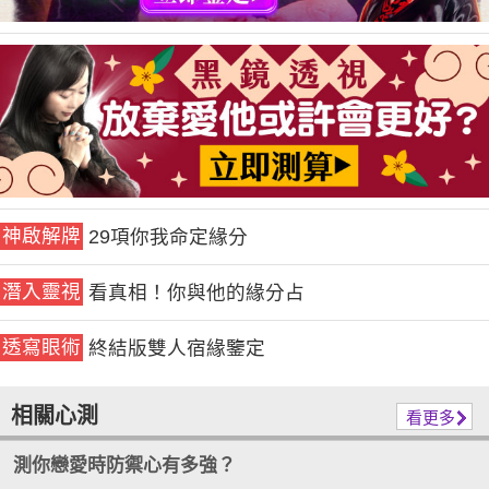
神啟解牌
29項你我命定緣分
潛入靈視
看真相！你與他的緣分占
透寫眼術
終結版雙人宿緣鑒定
相關心測
看更多
測你戀愛時防禦心有多強？