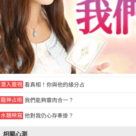
潛入靈視
看真相！你與他的緣分占
龍神占術
我們能夠靈肉合一？
水鏡映寫
他對我仍心存牽掛？
相關心測