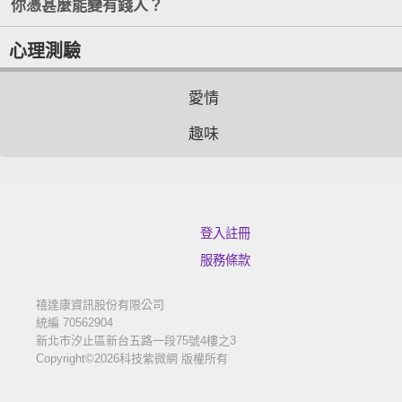
你憑甚麼能變有錢人？
心理測驗
愛情
趣味
登入註冊
服務條款
禧達康資訊股份有限公司
統編 70562904
新北市汐止區新台五路一段75號4樓之3
Copyright©2026科技紫微網 版權所有