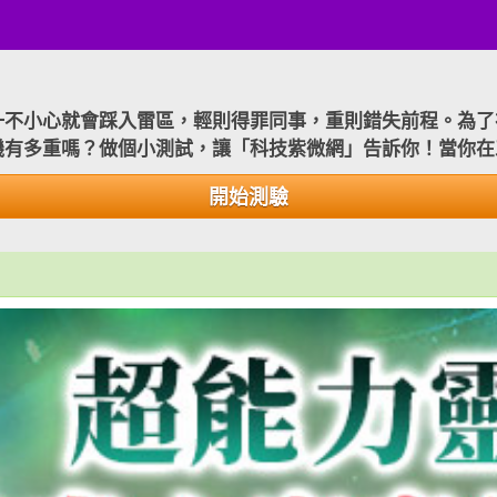
一不小心就會踩入雷區，輕則得罪同事，重則錯失前程。為了
機有多重嗎？做個小測試，讓「科技紫微網」告訴你！當你在
開始測驗