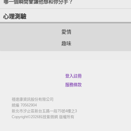
哪一個瞬間會讓他想和你分手？
心理測驗
愛情
趣味
登入註冊
服務條款
禧達康資訊股份有限公司
統編 70562904
新北市汐止區新台五路一段75號4樓之3
Copyright©2026科技紫微網 版權所有