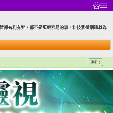
管都有利有弊，都不是那麼容易的事。科技紫微網這就為
更多