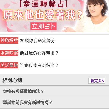
神啟解牌
29項你我命定緣分
水鏡映寫
他對我仍心存牽掛？
琉球靈術
誰會和我白頭偕老？
相關心測
看更多
你擁有哪種愛情魔法？
聖誕節前我會有新戀情嗎？