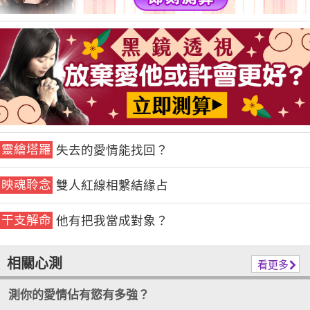
靈繪塔羅
失去的愛情能找回？
映魂聆念
雙人紅線相繫結緣占
干支解命
他有把我當成對象？
相關心測
看更多
測你的愛情佔有慾有多強？