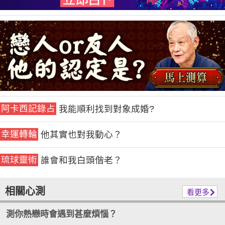
阿卡西記錄占
我能順利找到對象成婚?
幸運轉輪
他其實也對我動心？
琉球靈術
誰會和我白頭偕老？
相關心測
看更多
測你熱戀時會遇到甚麼煩惱？