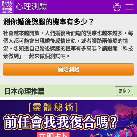
心理測驗
測你婚後劈腿的機率有多少？
社會越來越開放，人們婚後所面臨的誘惑也越來越多，每
個人都可能會出現婚後感情出軌，或者腳踏兩條船的情
況。想知道自己婚後劈腿的機率有多高嗎？請跟隨「科技
紫微網」一起來做個測試吧。
開始測驗
日本命理推薦
更多