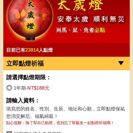
目前已有
23814
人點燈
立即點燈祈福
請選擇點燈期限：
1年期-
NT$188元
請輸入資料：
填寫您的姓名、性別、生辰、地址和心願，立即點燈保祐
您消災解厄、福氣綿延！
貼心提醒：除了幫自己點燈，也別忘了幫親友一起點燈祈福哦！