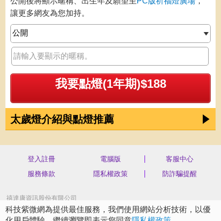
公開後將顯示暱稱、出生年及願望至
PC版祈福燈廣場
，
讓更多網友為您加持。
我要點燈(1年期)$188
太歲燈介紹與點燈推薦
登入註冊
電腦版
客服中心
服務條款
隱私權政策
防詐騙提醒
禧達康資訊股份有限公司
統編 70562904
科技紫微網為提供最佳服務，我們使用網站分析技術，以優
新北市汐止區新台五路一段75號4樓之3
化用戶體驗。繼續瀏覽即表示您同意
隱私權政策
。