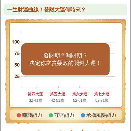
一生財運曲線！發財大運何時來？
發財期？漏財期？
決定你富貴榮敗的關鍵大運！
第四大運
第五大運
第六大運
第七大運
32-41歲
42-51歲
52-61歲
62-71歲