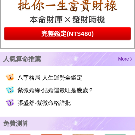
完整鑑定(NT$480)
人氣算命推薦
More
八字格局-人生運勢全鑑定
紫微婚緣-結婚運最旺是幾歲？
張盛舒-紫微命格詳批
免費測算