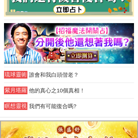
琉球靈術
誰會和我白頭偕老？
紫月塔羅
他的真心之10個真相！
瞑想靈視
我們有可能復合嗎?