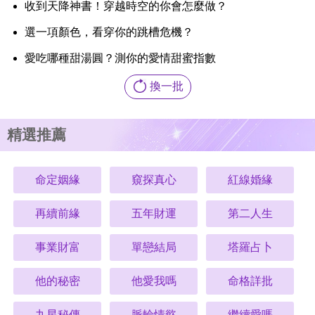
收到天降神書！穿越時空的你會怎麼做？
選一項顏色，看穿你的跳槽危機？
愛吃哪種甜湯圓？測你的愛情甜蜜指數
換一批
精選推薦
命定姻緣
窺探真心
紅線婚緣
再續前緣
五年財運
第二人生
事業財富
單戀結局
塔羅占卜
他的秘密
他愛我嗎
命格詳批
九星秘傳
脈輪情慾
繼續愛嗎