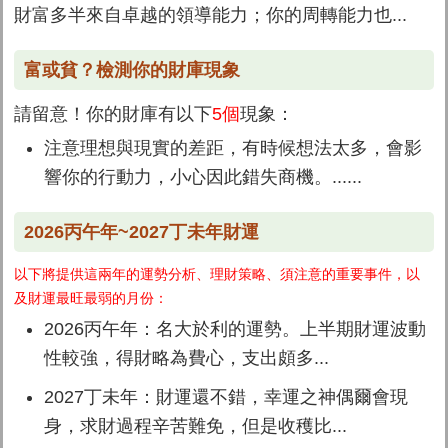
財富多半來自卓越的領導能力；你的周轉能力也...
富或貧？檢測你的財庫現象
請留意！你的財庫有以下
5個
現象：
注意理想與現實的差距，有時候想法太多，會影
響你的行動力，小心因此錯失商機。......
2026丙午年~2027丁未年財運
以下將提供這兩年的運勢分析、理財策略、須注意的重要事件，以
及財運最旺最弱的月份：
2026丙午年：
名大於利的運勢。上半期財運波動
性較強，得財略為費心，支出頗多...
2027丁未年：
財運還不錯，幸運之神偶爾會現
身，求財過程辛苦難免，但是收穫比...