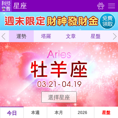
星座
運勢
塔羅
文章
星盤
選擇星座
今日
本週
本月
2026
星盤