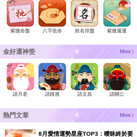
紫微命盤
八字批命
姓名排盤
紫微週運
金好運神筊
More
請月老
請鍾馗
請文昌
請關公
熱門文章
More
8月愛情運勢星座TOP3：曖昧終於要