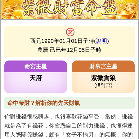
西元1990年01月01日子時(
說明
)
農曆 己巳年12月05日子時
命宮主星
財帛宮主星
天府
紫微貪狼
(借對宮)
命中帶財？解析你的先天財氣
你對賺錢很感興趣，也很喜歡花錢享受，當然，賺錢
就是為了有錢花，你會憑自己的能力賺錢，也懂得運
用人際關係賺錢，頗有「女子不輸男」的氣概；你的