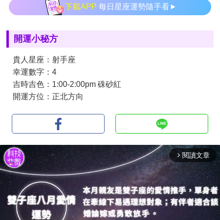
下載APP
每日星座運勢隨手看
開運小秘方
貴人星座：射手座
幸運數字：4
吉時吉色：1:00-2:00pm 硃砂紅
開運方位：正北方向
閱讀文章
arrow_forward_ios