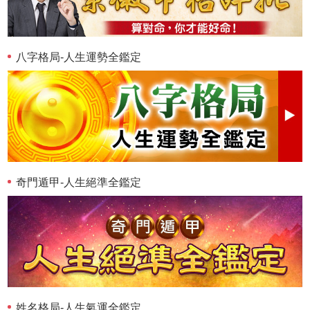
八字格局-人生運勢全鑑定
奇門遁甲-人生絕準全鑑定
姓名格局-人生氣運全鑑定