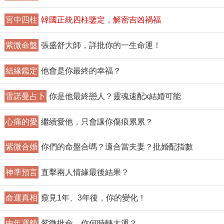
宮中四柱
韓國正統四柱鑒定，解密吉凶禍福
紫微命盤
張盛舒大師，詳批你的一生命運！
結緣鑑定
他會是你最終的幸福？
雷諾曼占卜
你是他最終戀人？靈魂速配x結婚可能
心痛的愛
繼續愛他，只會讓你傷痕累累？
紫微合婚
你們的命盤合嗎？適合當夫妻？批婚配指數
神準預言
直擊兩人情緣最後結果？
命運真相
窺見1年、3年後，你的變化！
中年運勢
紫微批命，你何時轉大運？