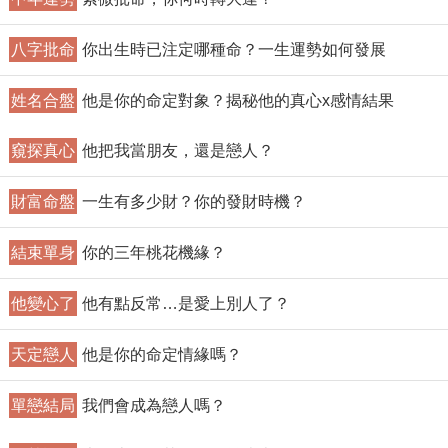
八字批命
你出生時已注定哪種命？一生運勢如何發展
姓名合盤
他是你的命定對象？揭秘他的真心x感情結果
窺探真心
他把我當朋友，還是戀人？
財富命盤
一生有多少財？你的發財時機？
結束單身
你的三年桃花機緣？
他變心了
他有點反常…是愛上別人了？
天定戀人
他是你的命定情緣嗎？
單戀結局
我們會成為戀人嗎？