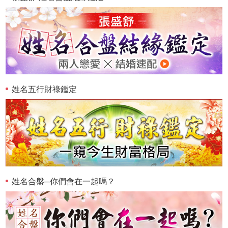
姓名五行財祿鑑定
姓名合盤─你們會在一起嗎？