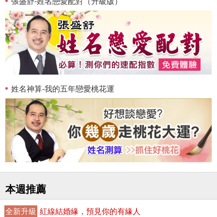
張盛舒-姓名戀愛配對（升級版）
姓名神算-我的五年戀愛桃花運
本週推薦
全新升級
紅線結婚緣，預見你的有緣人