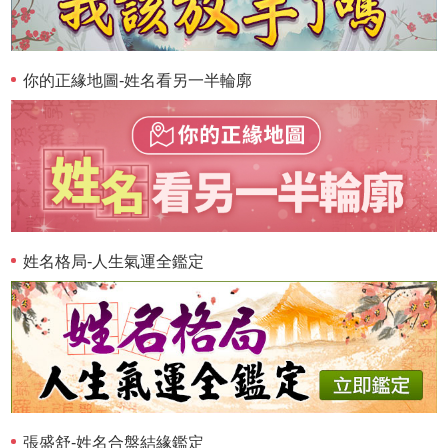
你的正緣地圖-姓名看另一半輪廓
姓名格局-人生氣運全鑑定
張盛舒-姓名合盤結緣鑑定