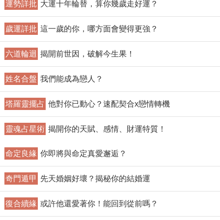
運勢詳批
大運十年輪替，算你幾歲走好運？
歲運詳批
這一歲的你，哪方面會變得更強？
六道輪迴
揭開前世因，破解今生果！
姓名合盤
我們能成為戀人？
塔羅靈擺占
他對你已動心？速配契合x戀情轉機
靈魂占星術
揭開你的天賦、感情、財運特質！
命定良緣
你即將與命定真愛邂逅？
奇門遁甲
先天婚姻好壞？揭秘你的結婚運
復合續緣
或許他還愛著你！能回到從前嗎？