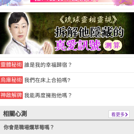
靈體秘術
誰是我的幸福歸宿？
烏庫秘術
我們在床上合拍嗎?
神啟解牌
我能再度擁抱他嗎？
相關心測
看更多
你會是職場爛草莓嗎？