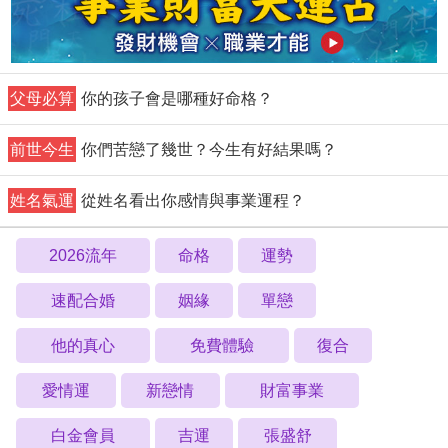
父母必算
你的孩子會是哪種好命格？
前世今生
你們苦戀了幾世？今生有好結果嗎？
姓名氣運
從姓名看出你感情與事業運程？
2026流年
命格
運勢
速配合婚
姻緣
單戀
他的真心
免費體驗
復合
愛情運
新戀情
財富事業
白金會員
吉運
張盛舒