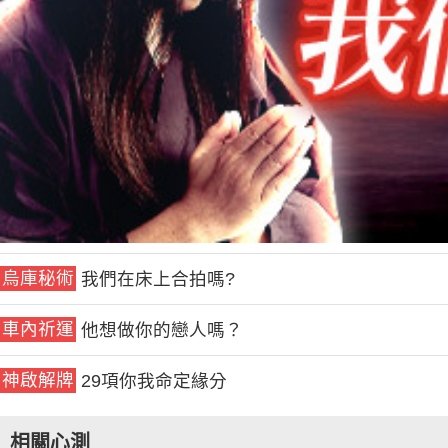
烏庫秘術
我們在床上合拍嗎?
車內祈運
他想做你的戀人嗎？
神啟解牌
29項你我命定緣分
相關心測