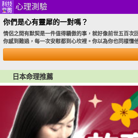
心理測驗
你們是心有靈犀的一對嗎？
情侶之間有默契是一件值得驕傲的事，就好像前世五百次
你感到難過，每一次安慰都到心坎裡。你以為你也同樣懂
日本命理推薦