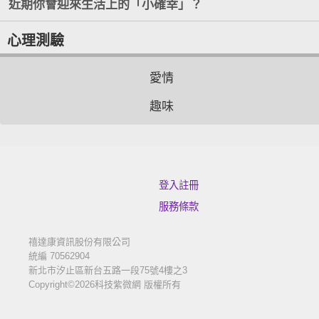
近期你會迎來生活上的「小確幸」？
心理測驗
愛情
趣味
登入註冊
服務條款
禧達康資訊股份有限公司
統編 70562904
新北市汐止區新台五路一段75號4樓之3
Copyright©2026科技紫微網 版權所有